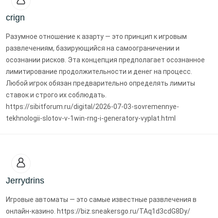
crign
Разумное отношение к азарту — это принцип к игровым
развлечениям, базирующийся на самоограничении и
осознании рисков. Эта концепция предполагает осознанное
лимитирование продолжительности и денег на процесс.
Любой игрок обязан предварительно определять лимиты
ставок и строго их соблюдать.
https://sibitforum.ru/digital/2026-07-03-sovremennye-
tekhnologii-slotov-v-1win-rng-i-generatory-vyplat.html
Jerrydrins
Игровые автоматы — это самые известные развлечения в
онлайн-казино. https://biz.sneakersgo.ru/TAq1d3cdG8Dy/