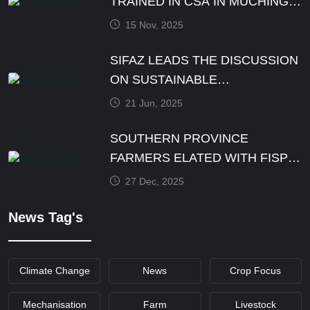
TRAINED IN CSA IN MUCHINGA
PROVINCE BY DECEMBER
15 Nov, 2025
SIFAZ LEADS THE DISCUSSION
ON SUSTAINABLE
AGRICULTURE PRACTICES
21 Jun, 2025
SOUTHERN PROVINCE
FARMERS ELATED WITH FISP
E-VOUCHER MODALITY
27 Dec, 2025
News Tag's
Climate Change
News
Crop Focus
Mechanisation
Farm
Livestock