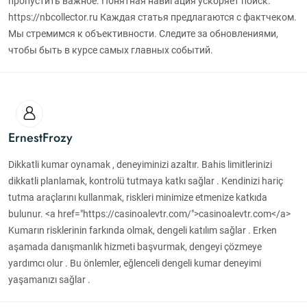
пропустить важное. Понятная навигация ускоряет поиск.
https://nbcollector.ru Каждая статья предлагаются с фактчеком.
Мы стремимся к объективности. Следите за обновлениями,
чтобы быть в курсе самых главных событий.
ErnestFrozy
Dikkatli kumar oynamak , deneyiminizi azaltır. Bahis limitlerinizi
dikkatli planlamak, kontrolü tutmaya katkı sağlar . Kendinizi hariç
tutma araçlarını kullanmak, riskleri minimize etmenize katkıda
bulunur. <a href="https://casinoalevtr.com/">casinoalevtr.com</a>
Kumarın risklerinin farkında olmak, dengeli katılım sağlar . Erken
aşamada danışmanlık hizmeti başvurmak, dengeyi çözmeye
yardımcı olur . Bu önlemler, eğlenceli dengeli kumar deneyimi
yaşamanızı sağlar .