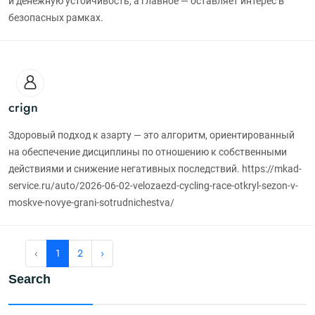
и денежную устойчивость, а главное — оставляет интерес в
безопасных рамках.
crign
Здоровый подход к азарту — это алгоритм, ориентированный
на обеспечение дисциплины по отношению к собственными
действиями и снижение негативных последствий. https://mkad-
service.ru/auto/2026-06-02-velozaezd-cycling-race-otkryl-sezon-v-
moskve-novye-grani-sotrudnichestva/
‹
1
2
›
Search