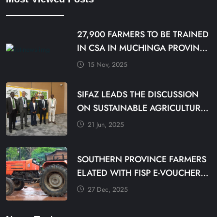
27,900 FARMERS TO BE TRAINED
IN CSA IN MUCHINGA PROVINCE
BY DECEMBER
15 Nov, 2025
SIFAZ LEADS THE DISCUSSION
ON SUSTAINABLE AGRICULTURE
PRACTICES
21 Jun, 2025
SOUTHERN PROVINCE FARMERS
ELATED WITH FISP E-VOUCHER
MODALITY
27 Dec, 2025