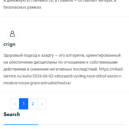
и денежную устойчивость, а главное — оставляет интерес в
безопасных рамках.
crign
Здоровый подход к азарту — это алгоритм, ориентированный
на обеспечение дисциплины по отношению к собственными
действиями и снижение негативных последствий. https://mkad-
service.ru/auto/2026-06-02-velozaezd-cycling-race-otkryl-sezon-v-
moskve-novye-grani-sotrudnichestva/
‹
1
2
›
Search