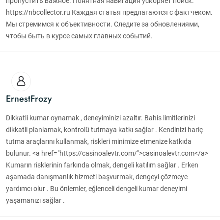
пропустить важное. Понятная навигация ускоряет поиск.
https://nbcollector.ru Каждая статья предлагаются с фактчеком.
Мы стремимся к объективности. Следите за обновлениями,
чтобы быть в курсе самых главных событий.
ErnestFrozy
Dikkatli kumar oynamak , deneyiminizi azaltır. Bahis limitlerinizi
dikkatli planlamak, kontrolü tutmaya katkı sağlar . Kendinizi hariç
tutma araçlarını kullanmak, riskleri minimize etmenize katkıda
bulunur. <a href="https://casinoalevtr.com/">casinoalevtr.com</a>
Kumarın risklerinin farkında olmak, dengeli katılım sağlar . Erken
aşamada danışmanlık hizmeti başvurmak, dengeyi çözmeye
yardımcı olur . Bu önlemler, eğlenceli dengeli kumar deneyimi
yaşamanızı sağlar .